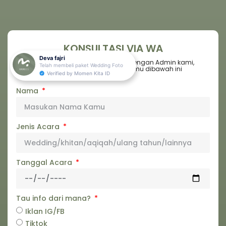
KONSULTASI VIA WA
Deva fajri
Mau ngobrol dan tanya jawab dengan Admin kami,
Telah membeli paket
Wedding Foto
silahkan masukan nama kamu dibawah ini
Verified by Momen Kita ID
Nama
Jenis Acara
Tanggal Acara
Tau info dari mana?
Iklan IG/FB
Tiktok