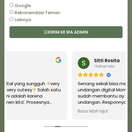
Google
Rekomendasi Teman
Lainnya
KIRIM KE WA ADMIN
Sitti Rosita
1 tahun lalu
 yang sungguh
️very
Senang sekali bisa menggunaka
 cutesy
️ Salah satu
undangan digital Momen Kita ID.
dalah karena
sudah membantu ay dlm pemb
ta'. Prosesnya
undangan. Responnya cepat, a
ik, walaupun agak
ramah sekali dan Alhamdulillah dp
Baca lebih lajut
ali revisi, tapi
walaupun undangan sdh di fixka
ya. Terima kasih,