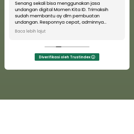
Senang sekali bisa menggunakan jasa
undangan digital Momen Kita ID. Trimaksih
sudah membantu ay dlm pembuatan
undangan. Responnya cepat, adminnya
ramah sekali dan Alhamdulillah dpt free revisi
Baca lebih lajut
walaupun undangan sdh di fixkan. Hehe
Diverifikasi oleh Trustindex