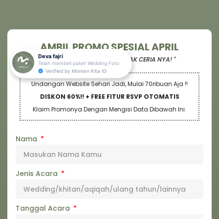
AMBIL PROMO SPESIAL APRIL
Deva fajri
" BANYAK PROMO NYA, BANYAK CERIA NYA! "
Telah membeli paket
Wedding Foto
Verified by Momen Kita ID
Undangan Website Sehari Jadi, Mulai 70ribuan Aja !!
DISKON 60%!! + FREE FITUR RSVP OTOMATIS
Klaim Promonya Dengan Mengisi Data Dibawah Ini.
Nama
Jenis Acara
Tanggal Acara